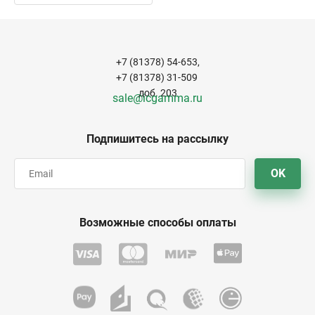
+7 (81378) 54-653,
+7 (81378) 31-509
доб. 203
sale@icgamma.ru
Подпишитесь на рассылку
OK
Возможные способы оплаты