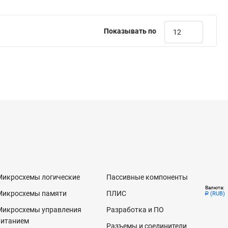
Показывать по
12
Микросхемы логические
Пассивные компоненты
Валюта:
Микросхемы памяти
ПЛИС
(RUB)
Р
Микросхемы управления
Разработка и ПО
питанием
Разъемы и соединители