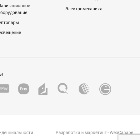
Навигационное
Электромеханика
оборудование
Оптопары
Освещение
ы
иденциальности
Разработка
и
маркетинг
- WebCanape