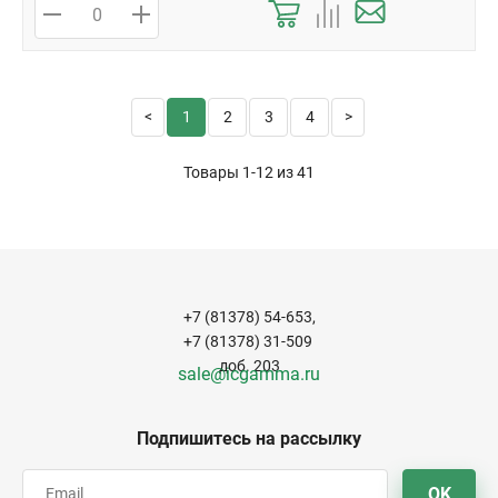
1
2
3
4
Товары 1-12 из
41
+7 (81378) 54-653,
+7 (81378) 31-509
доб. 203
sale@icgamma.ru
Подпишитесь на рассылку
OK