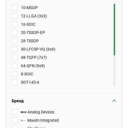
10-MSOP
12-LLGA (3x3)
16-SOIC
20-TSSOP-EP
28-TSSOP
40-LFCSP-VQ (6x6)
48-TQFP (7x7)
64-QFN (9x9)
8-SOIC
SOT-143-4
SOT-23-3
SOT-23-5
Бренд
SOT-23-8
Analog Devices
TO-92-3
Maxim Integrated
TSOT-23-6