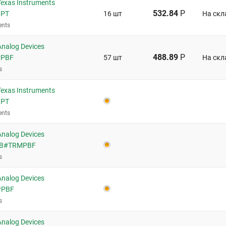
exas Instruments
532.84
Р
GPT
16 шт
На скл
ents
nalog Devices
488.89
Р
#PBF
57 шт
На скл
s
exas Instruments
GPT
ents
nalog Devices
DB#TRMPBF
s
nalog Devices
#PBF
s
nalog Devices