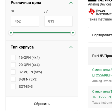
Розничная цена
Analog Devices
От
До
Texas Instrume
Сортироват
Тип корпуса
Part №/Про
16-QFN (4x4)
20-QFN (4x4)
Смесители A
32-VQFN (5x5)
LTC5569IU
8-DFN (3x3)
Analog Device
SOT-89-3
Смесители T
TRF1222IR
Texas Instrum
Сбросить