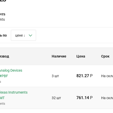
nts
ь по
цене ↓
извод
Наличие
Цена
Срок
nalog Devices
821.27
Р
F#PBF
3 шт
На скл
s
exas Instruments
761.14
Р
TMT
32 шт
На скл
ents