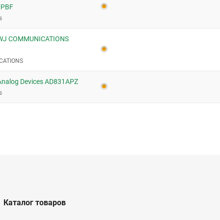
#PBF
s
 WJ COMMUNICATIONS
CATIONS
Analog Devices AD831APZ
s
Каталог товаров