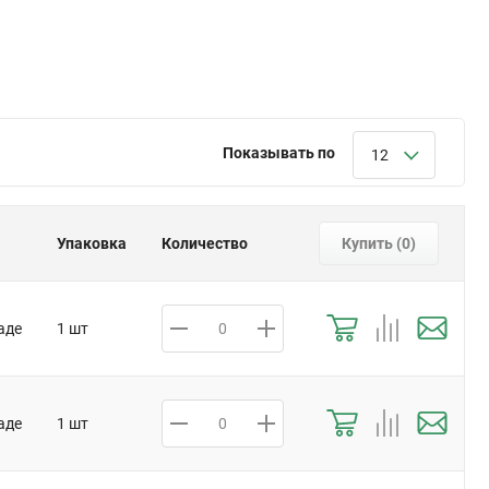
Показывать по
12
Упаковка
Количество
Купить (
0
)
аде
1 шт
аде
1 шт