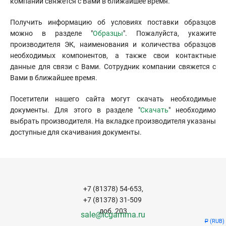
компании свяжется с Вами в ближайшее время.
Получить информацию об условиях поставки образцов
можно в разделе "
Образцы
". Пожалуйста, укажите
производителя ЭК, наименования и количества образцов
необходимых компонентов, а также свои контактные
данные для связи с Вами. Сотрудник компании свяжется с
Вами в ближайшее время.
Посетители нашего сайта могут скачать необходимые
документы. Для этого в разделе "
Скачать
" необходимо
выбрать производителя. На вкладке производителя указаны
доступные для скачивания документы.
+7 (81378) 54-653,
+7 (81378) 31-509
доб. 203
sale@icgamma.ru
(RUB)
Р