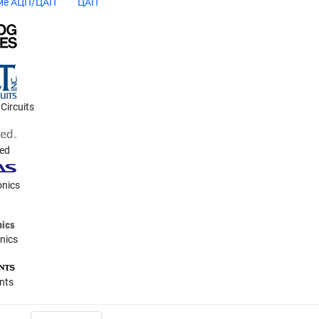
ие АЦП/ЦАП
ЦАП
Circuits
ted
onics
nics
nts