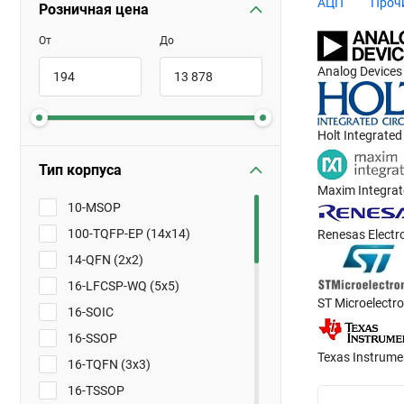
АЦП
Проч
Розничная цена
От
До
Analog Devices
Holt Integrated 
Тип корпуса
Maxim Integra
10-MSOP
100-TQFP-EP (14x14)
Renesas Electr
14-QFN (2x2)
16-LFCSP-WQ (5x5)
ST Microelectro
16-SOIC
16-SSOP
Texas Instrume
16-TQFN (3x3)
16-TSSOP