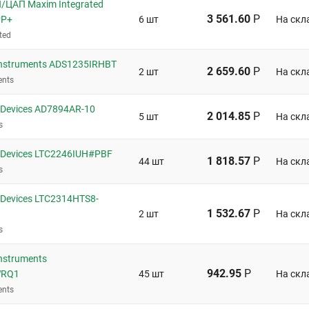
/ЦАП Maxim Integrated
3 561.60
Р
PP+
6 шт
На скл
ted
Instruments ADS1235IRHBT
2 659.60
Р
2 шт
На скл
ents
 Devices AD7894AR-10
2 014.85
Р
5 шт
На скл
s
 Devices LTC2246IUH#PBF
1 818.57
Р
44 шт
На скл
s
Devices LTC2314HTS8-
1 532.67
Р
2 шт
На скл
s
nstruments
942.95
Р
WRQ1
45 шт
На скл
ents