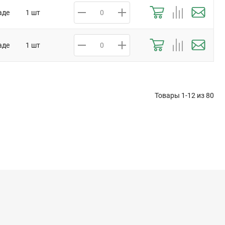
аде
1 шт
аде
1 шт
Товары 1-12 из
80