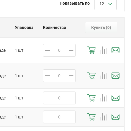
Показывать по
12
Упаковка
Количество
Купить (
0
)
аде
1 шт
аде
1 шт
аде
1 шт
аде
1 шт