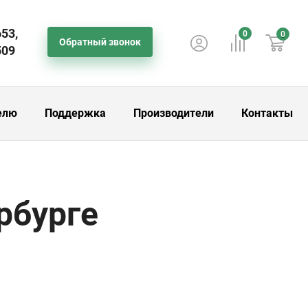
653,
0
0
Обратный звонок
509
елю
Поддержка
Производители
Контакты
рбурге