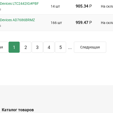
 Devices LTC2442IG#PBF
905.34
Р
14 шт
На скл
s
 Devices AD7686BRMZ
959.47
Р
166 шт
На скл
s
1
2
3
4
5
...
ая
Следующая
Каталог товаров