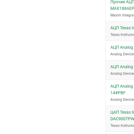
44-MQFP (10x10)
Прочие АЦП
MAX188AE
48-LQFP
Maxim Integra
48-LQFP (7x7)
48-LQFP/48-TQFP (7x7)
АЦП Texas 
48-QFN (7x7)
Texas Instrum
48-TQFP
АЦП Analog
64-LFCSP-VQ (9x9)
Analog Device
64-LQFP (10x10)
АЦП Analog
64-LQFP (7x7)
Analog Device
64-QFN (9x9)
АЦП Analog 
72-LFCSP-VQ (10x10)
14#PBF
8-MSOP
Analog Device
8-SOIC
ЦАП Texas I
8-TSSOP
DAC900TP
SOT-23-6
Texas Instrum