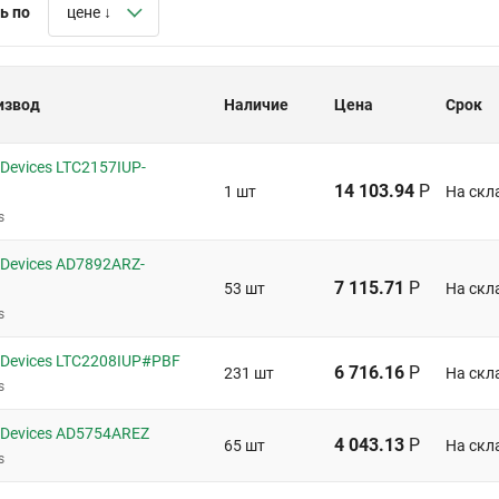
ь по
цене ↓
извод
Наличие
Цена
Срок
Devices LTC2157IUP-
14 103.94
Р
1 шт
На скл
s
 Devices AD7892ARZ-
7 115.71
Р
53 шт
На скл
s
 Devices LTC2208IUP#PBF
6 716.16
Р
231 шт
На скл
s
 Devices AD5754AREZ
4 043.13
Р
65 шт
На скл
s