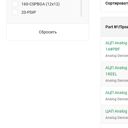
Сортироват
160-CSPBGA (12x12)
20-PDIP
24-CDIP
Part №/Про
24-PDIP
Сбросить
24-SOIC
АЦП Analog 
24-TSSOP-EP
14#PBF
28-SOIC
Analog Device
28-SSOP
АЦП Analog
28-TSSOP
1REEL
32-QFN (5x5)
Analog Device
32-VQFN
АЦП Analog
36-SSOP
Analog Device
40-LFCSP-VQ (6x6)
ЦАП Analog
40-PDIP
Analog Device
40-QFN (6x6)