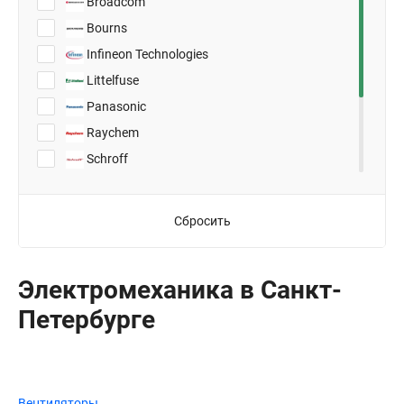
Broadcom
Bourns
Infineon Technologies
Littelfuse
Panasonic
Raychem
Schroff
TDK
TE Connectivity
Сбросить
Toshiba
Vishay
Электромеханика в Санкт-
Петербурге
Вентиляторы