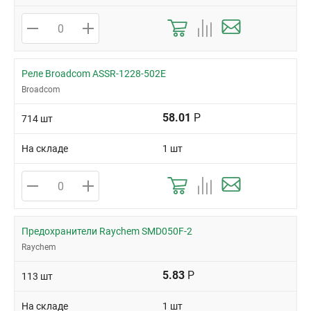
Реле Broadcom ASSR-1228-502E
Broadcom
58.01
Р
714 шт
На складе
1 шт
Предохранители Raychem SMD050F-2
Raychem
5.83
Р
113 шт
На складе
1 шт