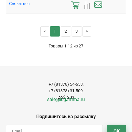
Связаться
1
2
3
Товары 1-12 из
27
+7 (81378) 54-653,
+7 (81378) 31-509
доб. 203
sale@icgamma.ru
Подпишитесь на рассылку
OK