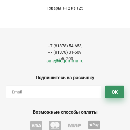
Товары 1-12 из
125
+7 (81378) 54-653,
+7 (81378) 31-509
доб. 203
sale@icgamma.ru
Подпишитесь на рассылку
OK
Возможные способы оплаты