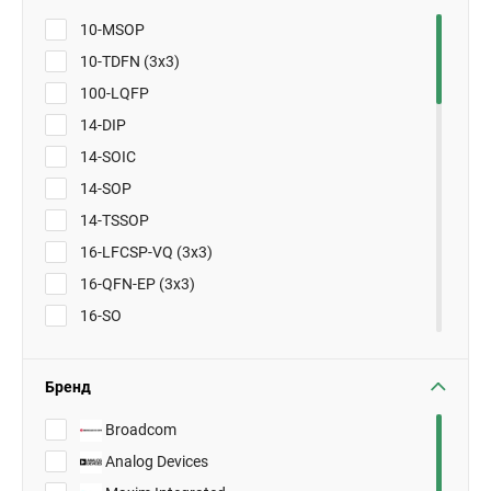
10-MSOP
10-TDFN (3x3)
100-LQFP
14-DIP
14-SOIC
14-SOP
14-TSSOP
16-LFCSP-VQ (3x3)
16-QFN-EP (3x3)
16-SO
16-SOIC
16-SSOP
Бренд
16-TSSOP
Broadcom
20-SSOPA
Analog Devices
24-TQFN (4x4)