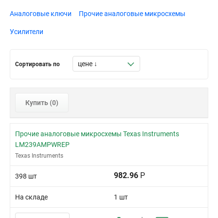
SC-70-5
Аналоговые ключи
Прочие аналоговые микросхемы
SOT-23-5
SOT-23-6
Усилители
TSOT-23-5
TSOT-23-6
Сортировать по
Купить (
0
)
Прочие аналоговые микросхемы Texas Instruments
LM239AMPWREP
Texas Instruments
982.96
Р
398 шт
На складе
1 шт