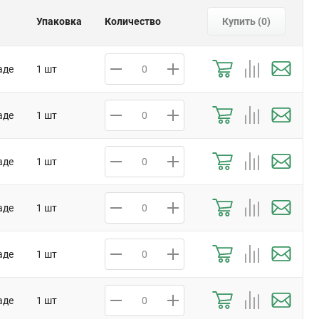
Упаковка
Количество
Купить (
0
)
аде
1 шт
аде
1 шт
аде
1 шт
аде
1 шт
аде
1 шт
аде
1 шт