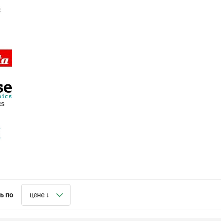
cs
ь по
цене ↓