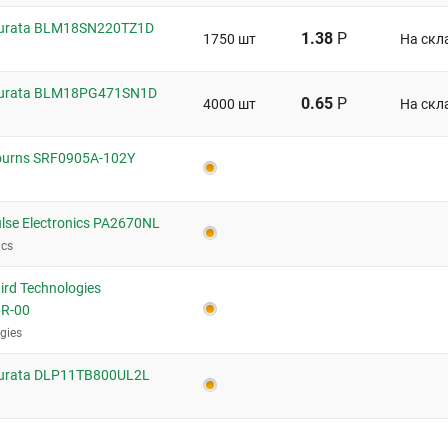
urata BLM18SN220TZ1D
1.38
Р
1750 шт
На скл
urata BLM18PG471SN1D
0.65
Р
4000 шт
На скл
urns SRF0905A-102Y
se Electronics PA2670NL
ics
rd Technologies
R-00
gies
rata DLP11TB800UL2L