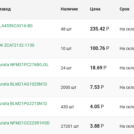
извод
Наличие
Цена
Срок
LA455KCAY16-B0
235.42
Р
48 шт
На скл
K ZCAT2132-1130
100.76
Р
10 шт
На скл
urata NFM31PC276B0J3L
18.69
Р
24 шт
На скл
urata BLM21AG102SN1D
7.53
Р
2000 шт
На скл
urata BLM21PG221SN1D
4.05
Р
430 шт
На скл
urata NFM21CC223R1H3D
3.88
Р
27201 шт
На скл