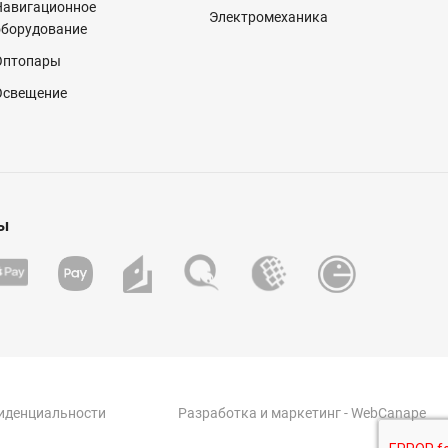
Навигационное
Электромеханика
оборудование
Оптопары
Освещение
ы
иденциальности
Разработка
и
маркетинг
- WebCanape