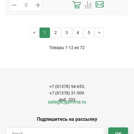
1
2
3
4
5
Товары 1-12 из
72
+7 (81378) 54-653,
+7 (81378) 31-509
доб. 203
sale@icgamma.ru
Подпишитесь на рассылку