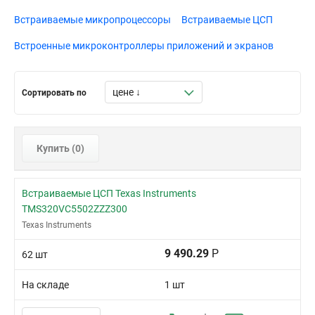
620-PBGA (29x29)
Встраиваемые микропроцессоры
Встраиваемые ЦСП
64-LQFP
64-QFN (9x9)
Встроенные микроконтроллеры приложений и экранов
64-TQFP
64-TQFP (10x10)
Сортировать по
64-TQFP (14x14)
68-PLCC
80-PQFP (14x14)
Купить (
0
)
80-QFP
80-QFP (14x14)
Встраиваемые ЦСП Texas Instruments
80-TQFP
TMS320VC5502ZZZ300
Texas Instruments
9 490.29
Р
62 шт
На складе
1 шт