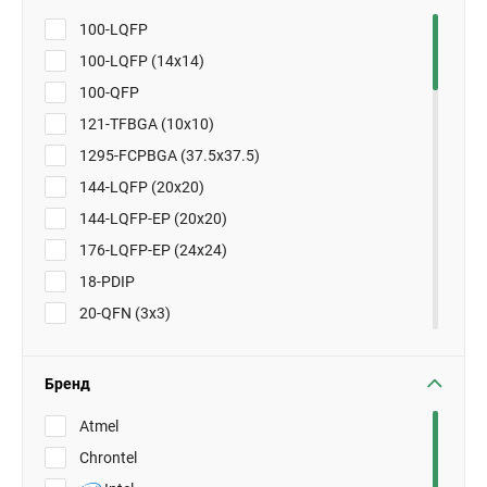
100-LQFP
100-LQFP (14x14)
100-QFP
121-TFBGA (10x10)
1295-FCPBGA (37.5x37.5)
144-LQFP (20x20)
144-LQFP-EP (20x20)
176-LQFP-EP (24x24)
18-PDIP
20-QFN (3x3)
20-SOIC
201-BGA MICROSTAR (15x15)
Бренд
208-PQFP (28x28)
Atmel
256-BGA (17x17)
Chrontel
256-PBGA (23x23)