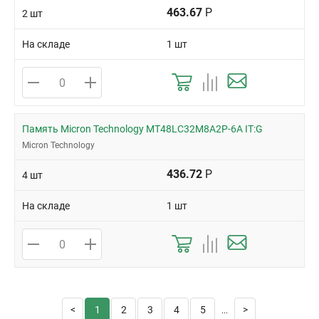
463.67
Р
2 шт
На складе
1 шт
Память Micron Technology MT48LC32M8A2P-6A IT:G
Micron Technology
436.72
Р
4 шт
На складе
1 шт
1
2
3
4
5
...