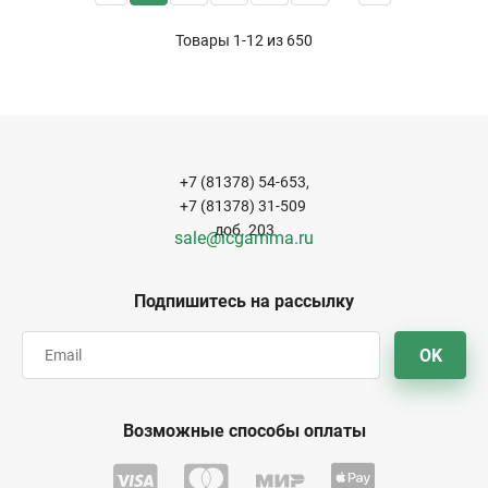
Товары 1-12 из
650
+7 (81378) 54-653,
+7 (81378) 31-509
доб. 203
sale@icgamma.ru
Подпишитесь на рассылку
OK
Возможные способы оплаты