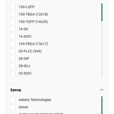
100-LQFP
100-TBGA (12x18)
100-TQFP (14x20)
16-SO
16-SOIC
165-FBGA (15x17)
20-PLCC (9x9)
28-DIP
28-SOJ
32-SOIC
32-SOJ
32-TQFP
Бренд
32-TQFP (7x7)
Adesto Technologies
44-TSOP
Atmel
44-TSOP II