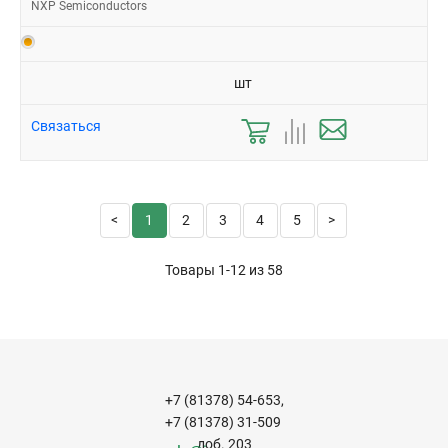
NXP Semiconductors
шт
Связаться
1
2
3
4
5
Товары 1-12 из
58
+7 (81378) 54-653,
+7 (81378) 31-509
доб. 203