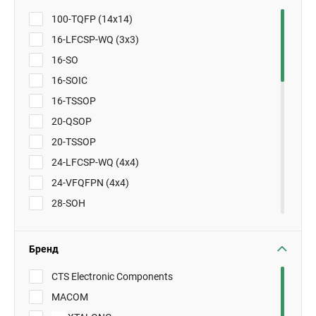
100-TQFP (14x14)
16-LFCSP-WQ (3x3)
16-SO
16-SOIC
16-TSSOP
20-QSOP
20-TSSOP
24-LFCSP-WQ (4x4)
24-VFQFPN (4x4)
28-SOH
28-SSOP
28-TSSOP
Бренд
32-LFCSP-VQ (5x5)
CTS Electronic Components
32-PLCC (13.97x11.43)
MACOM
32-PQFN (5x5) Double Cooling