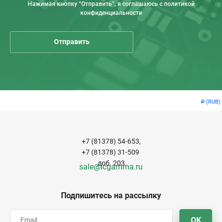
Нажимая кнопку “Отправить”, я соглашаюсь с политикой
конфиденциальности
(RUB)
Р
+7 (81378) 54-653,
+7 (81378) 31-509
доб. 203
sale@icgamma.ru
Подпишитесь на рассылку
OK