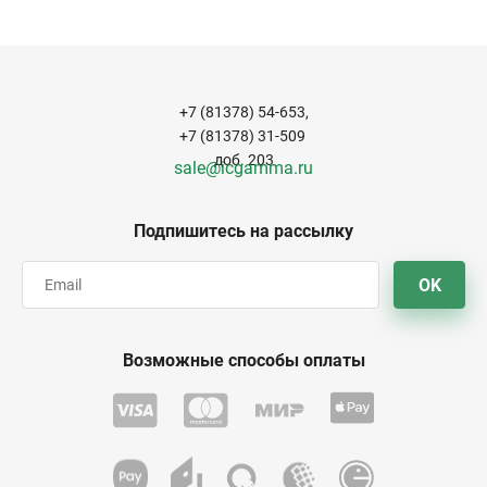
+7 (81378) 54-653,
+7 (81378) 31-509
доб. 203
sale@icgamma.ru
Подпишитесь на рассылку
OK
Возможные способы оплаты