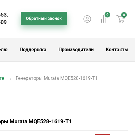
653,
0
0
Обратный звонок
509
елю
Поддержка
Производители
Контакты
ге
Генераторы Murata MQE528-1619-T1
оры Murata MQE528-1619-T1