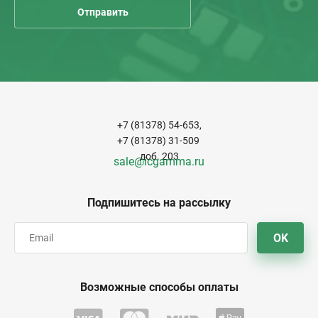
+7 (81378) 54-653,
+7 (81378) 31-509
доб. 203
sale@icgamma.ru
Подпишитесь на рассылку
OK
Возможные способы оплаты