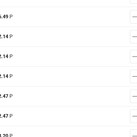
6.49
Р
2.14
Р
2.14
Р
2.14
Р
2.47
Р
2.47
Р
3.20
Р