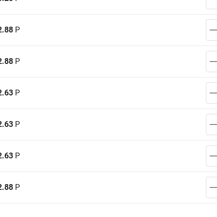
2.88
Р
2.88
Р
2.63
Р
2.63
Р
2.63
Р
2.88
Р