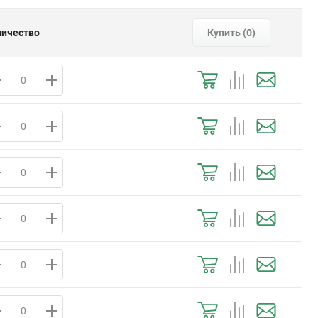
личество
Купить (
0
)