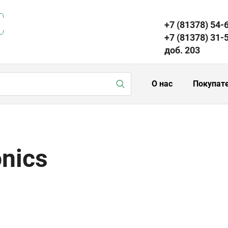
+7 (81378) 54-
+7 (81378) 31-
доб. 203
О нас
Покупат
onics