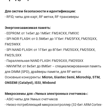
Для систем безопасности и идентификации:
- RFID, чипы для карт, RF метки, RF-трансиверы
Энергонезависимая память:
- EEPROM: от 1кбит до 1Мбит: FM24CXX, FM93C
- SPI NOR FLASH: от 0.5Мбит до 1Гбит: FM25FXX, FM25QXX,
FM25WXX
- SPI NAND FLASH: от 1Гбит до 8Гбит: FM25GXX, FM25SXX,
FM25LSXX
- Параллельная NAND FLASH: FM29GXX, FM29SXX
- NNVMTM: от 8кбит до 8Мбит – специализированная память
для DIMM (SPD), драйверы памяти, для RF меток
Основные конкуренты:
Micron, Giantec Semi, Microchip, STM,
ONSEMI (Catalyst), ISSI, Winbond
Микросхемы для «Умных электронных счетчиков»:
- ASIC-чипы для Умных счетчиков
- Низко-потребляющий микроконтроллер (32-бит ARM Cortex-