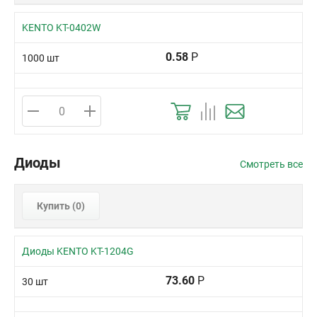
KENTO KT-0402W
0.58
Р
1000 шт
Диоды
Смотреть все
Купить (
0
)
Диоды KENTO KT-1204G
73.60
Р
30 шт