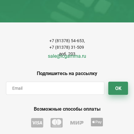
+7 (81378) 54-653,
+7 (81378) 31-509
доб. 203
sale@icgamma.ru
Подпишитесь на рассылку
OK
Возможные способы оплаты