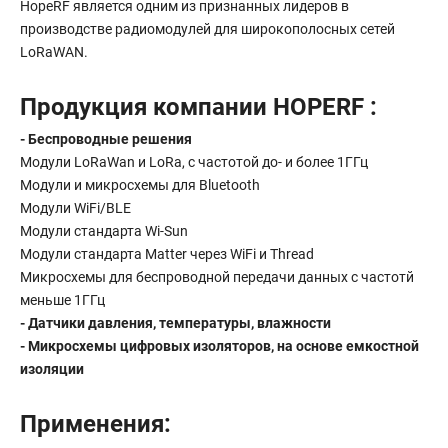
HopeRF является одним из признанных лидеров в
производстве радиомодулей для широкополосных сетей
LoRaWAN.
Продукция компании HOPERF :
- Беспроводные решения
Модули LoRaWan и LoRa, c частотой до- и более 1ГГц
Модули и микросхемы для Bluetooth
Модули WiFi/BLE
Модули стандарта Wi-Sun
Модули стандарта Matter через WiFi и Thread
Микросхемы для беспроводной передачи данных с частотй
меньше 1ГГц
- Датчики давления, температуры, влажности
- Микросхемы цифровых изоляторов, на основе емкостной
изоляции
Применения: