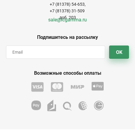
+7 (81378) 54-653,
+7 (81378) 31-509
доб. 203
sale@icgamma.ru
Подпишитесь на рассылку
OK
Возможные способы оплаты