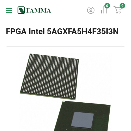
0
0
FPGA Intel 5AGXFA5H4F35I3N