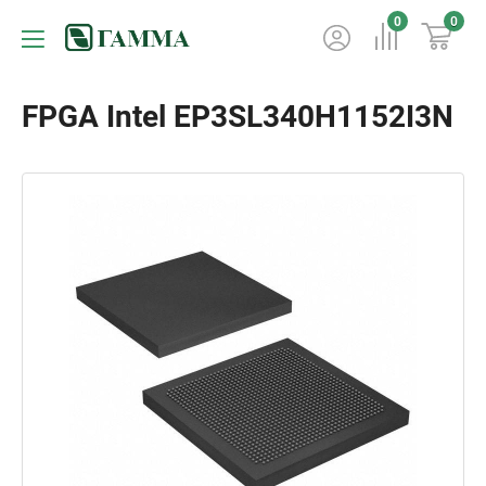
0
0
FPGA Intel EP3SL340H1152I3N