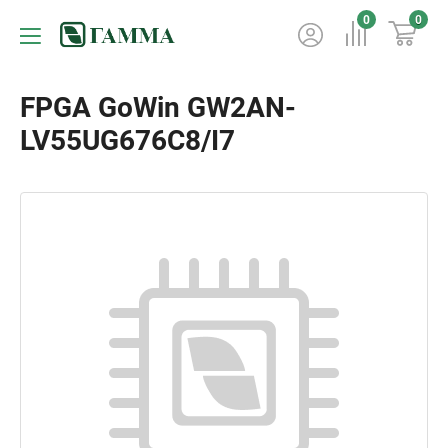
0
0
FPGA GoWin GW2AN-
LV55UG676C8/I7