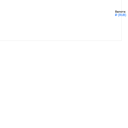
Валюта:
(RUB)
Р