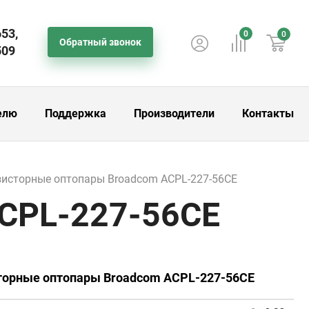
653,
0
0
Обратный звонок
509
елю
Поддержка
Производители
Контакты
зисторные оптопары Broadcom ACPL-227-56CE
ACPL-227-56CE
сторные оптопары Broadcom ACPL-227-56CE