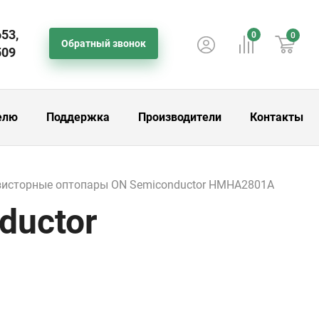
653,
0
0
Обратный звонок
509
елю
Поддержка
Производители
Контакты
зисторные оптопары ON Semiconductor HMHA2801A
ductor