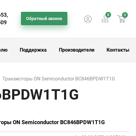
653,
0
0
Обратный звонок
509
елю
Поддержка
Производители
Контакты
Транзисторы ON Semiconductor BC846BPDW1T1G
46BPDW1T1G
сторы ON Semiconductor BC846BPDW1T1G