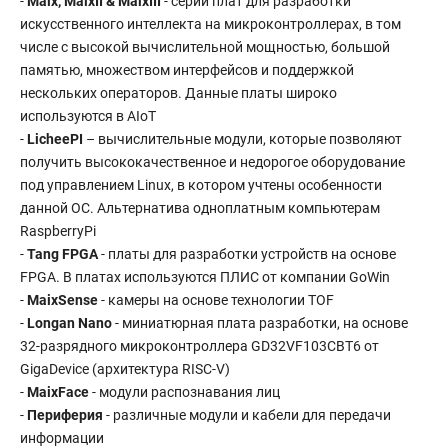
-
Maix, MaixII & MaixIII
- серии плат для разработки
искусственного интеллекта на микроконтроллерах, в том
числе с высокой вычислительной мощностью, большой
памятью, множеством интерфейсов и поддержкой
нескольких операторов. Данные платы широко
используются в AIoT
-
LicheePI
– вычислительные модули, которые позволяют
получить высококачественное и недорогое оборудование
под управлением Linux, в котором учтены особенности
данной ОС. Альтернатива одноплатным компьютерам
RaspberryPi
-
Tang FPGA
- платы для разработки устройств на основе
FPGA. В платах используются ПЛИС от компании GoWin
-
MaixSense
- камеры на основе технологии TOF
-
Longan Nano
- миниатюрная плата разработки, на основе
32-разрядного микроконтроллера GD32VF103CBT6 от
GigaDevice (архитектура RISC-V)
-
MaixFace
- модули распознавания лиц
-
Периферия
- различные модули и кабели для передачи
информации