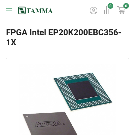
0
0
FPGA Intel EP20K200EBC356-
1X